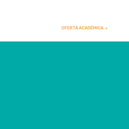
ol. El Bordo, Moroleón, Gto.
ONES
UNIVERSIDAD
OFERTA ACADÉMICA
EST