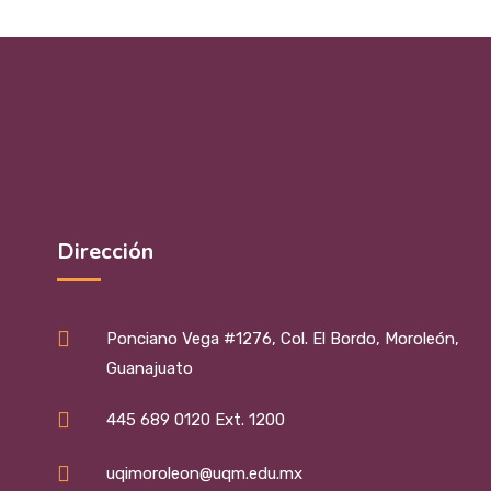
Más que una universidad,
comunidad.
Dirección
Ponciano Vega #1276, Col. El Bordo, Moroleón,
Guanajuato
445 689 0120 Ext. 1200
uqimoroleon@uqm.edu.mx