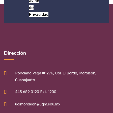
Aviso
de
Privacidad
Dirección
Ponciano Vega #1276, Col. El Bordo, Moroleón,
Guanajuato
445 689 0120 Ext. 1200
uqimoroleon@uqm.edu.mx