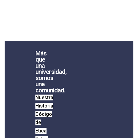
Más que una universidad, somos
una comunidad.
Más
que
una
universidad,
somos
una
comunidad.
Nuestra
Historia
Código
de
Ética